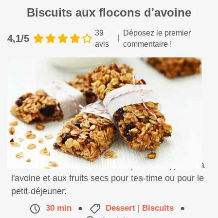
Biscuits aux flocons d'avoine
39
Déposez le premier
4,1/5
avis
commentaire !
De savoureux biscuits britannique ou "flapjacks" à
l'avoine et aux fruits secs pour tea-time ou pour le
petit-déjeuner.
30 min
●
Dessert
|
Biscuits
●