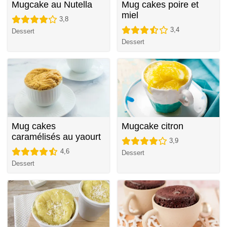
Mugcake au Nutella
Mug cakes poire et
miel
3,8
3,4
Dessert
Dessert
Mug cakes
Mugcake citron
caramélisés au yaourt
3,9
4,6
Dessert
Dessert