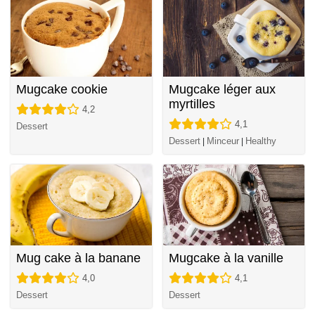
Mugcake cookie
Mugcake léger aux
myrtilles
4,2
4,1
Dessert
Dessert
Minceur
Healthy
|
|
Mug cake à la banane
Mugcake à la vanille
4,0
4,1
Dessert
Dessert