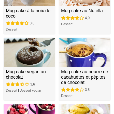
Mug cake à la noix de
Mug cake au Nutella
coco
4,0
3,8
Dessert
Dessert
Mug cake vegan au
Mug cake au beurre de
chocolat
cacahuètes et pépites
de chocolat
3,6
3,8
Dessert
Dessert vegan
|
Dessert