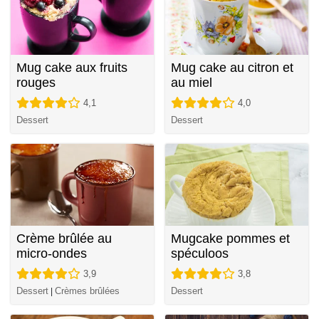
Mug cake aux fruits
Mug cake au citron et
rouges
au miel
4,1
4,0
Dessert
Dessert
Crème brûlée au
Mugcake pommes et
micro-ondes
spéculoos
3,9
3,8
Dessert
Crèmes brûlées
Dessert
|