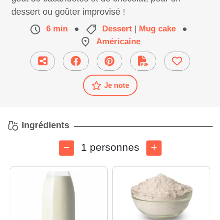
dessert ou goûter improvisé !
6 min
●
Dessert
|
Mug cake
●
Américaine
Je note
Ingrédients
1 personnes