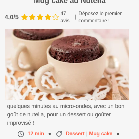
Mug cake au Nutella
47
Déposez le premier
4,0/5
avis
commentaire !
Un délicieux gâteau individuel à préparer en
quelques minutes au micro-ondes, avec un bon
goût de nutella, pour un dessert ou goûter
improvisé !
12 min
●
Dessert
|
Mug cake
●