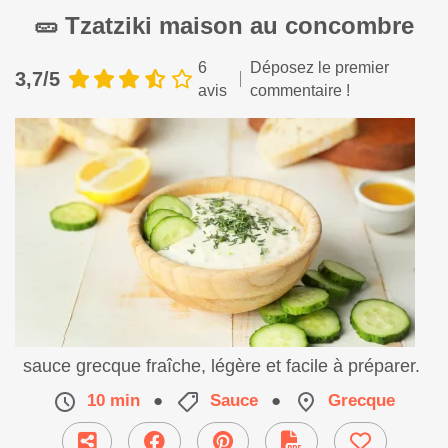
🥒 Tzatziki maison au concombre
6
Déposez le premier
3,7/5
avis
commentaire !
Savourez un tzatziki maison au concombre, une
sauce grecque fraîche, légère et facile à préparer.
10 min
●
Sauce
●
Grecque