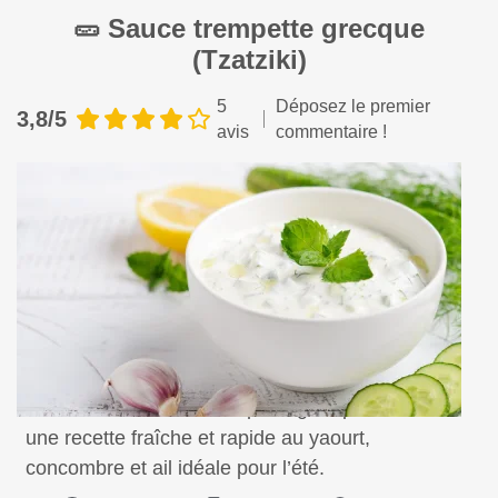
🥒 Sauce trempette grecque
(Tzatziki)
5
Déposez le premier
3,8/5
avis
commentaire !
Découvrez la sauce trempette grecque tzatziki,
une recette fraîche et rapide au yaourt,
concombre et ail idéale pour l’été.