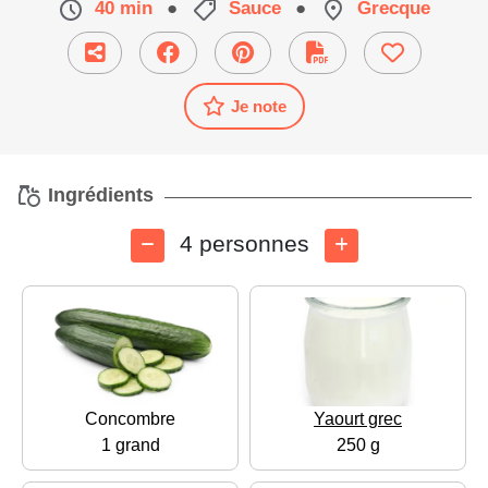
40 min
●
Sauce
●
Grecque
Je note
Ingrédients
4 personnes
Concombre
Yaourt grec
1 grand
250 g