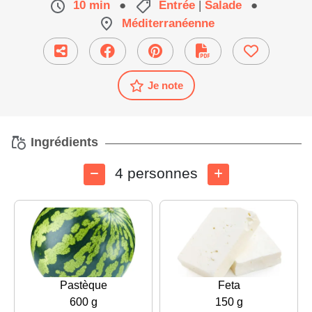
10 min
●
Entrée
|
Salade
●
Méditerranéenne
Je note
Ingrédients
4 personnes
Pastèque
Feta
600 g
150 g