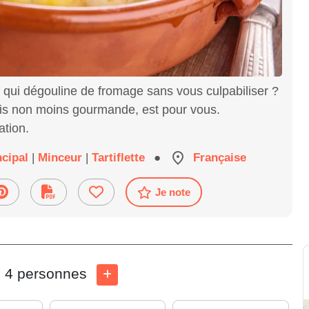
 qui dégouline de fromage sans vous culpabiliser ?
 mais non moins gourmande, est pour vous.
ation.
ncipal
|
Minceur
|
Tartiflette
●
Française
Je note
4 personnes