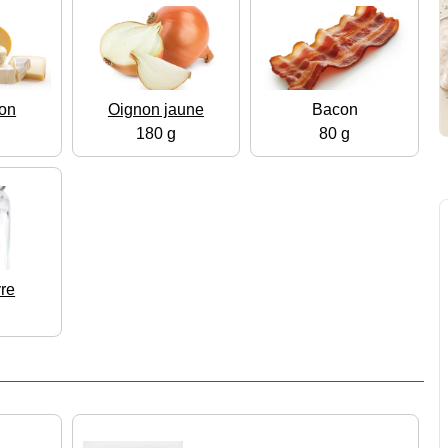
on
Oignon jaune
Bacon
180 g
80 g
vre