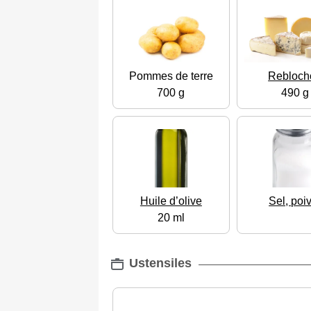
Pommes de terre
Rebloch
700 g
490 g
Huile d’olive
Sel, poi
20 ml
Ustensiles