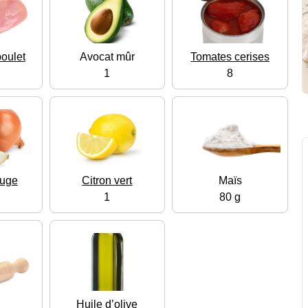
oulet
Avocat mûr
Tomates cerises
1
8
ouge
Citron vert
Maïs
1
80 g
e
Huile d’olive