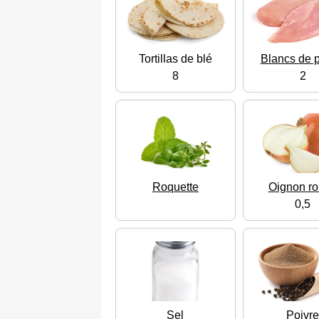
Tortillas de blé
Blancs de p
8
2
Roquette
Oignon r
0,5
Sel
Poivr