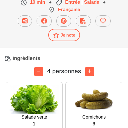
10 min
●
Entrée
|
Salade
●
Française
Je note
Ingrédients
4 personnes
Salade verte
Cornichons
1
6