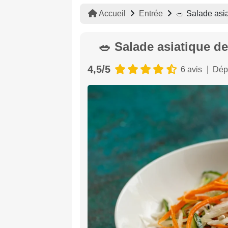
Accueil
Entrée
🥗 Salade asia
🥗 Salade asiatique d
4,5/5
6 avis
Dép