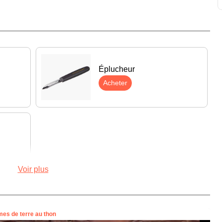
Éplucheur
Acheter
Voir plus