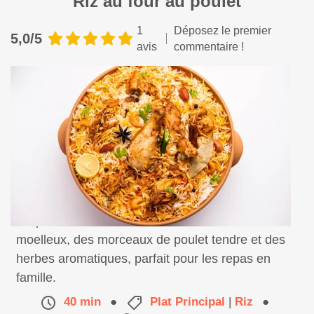
Riz au four au poulet
1
Déposez le premier
5,0/5
avis
commentaire !
Ce plat réconfortant et savoureux, contient du riz
moelleux, des morceaux de poulet tendre et des
herbes aromatiques, parfait pour les repas en
famille.
40 min
●
Plat Principal
|
Riz
●