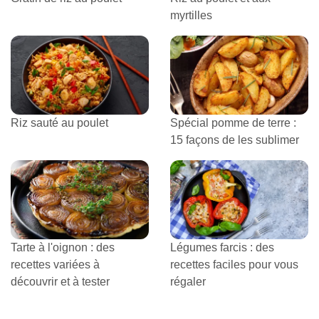
myrtilles
Riz sauté au poulet
Spécial pomme de terre :
15 façons de les sublimer
Tarte à l'oignon : des
Légumes farcis : des
recettes variées à
recettes faciles pour vous
découvrir et à tester
régaler