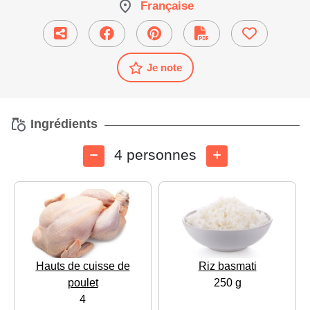
Française
Je note
Ingrédients
4 personnes
Hauts de cuisse de
Riz basmati
poulet
250 g
4