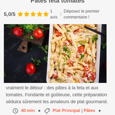
Pâtes feta tomates
1
Déposez le premier
5,0/5
avis
commentaire !
Voici une recette toute simple, mais qui vaut
vraiment le détour : des pâtes à la feta et aux
tomates. Fondante et goûteuse, cette préparation
séduira sûrement les amateurs de plat gourmand.
40 min
●
Plat Principal
|
Pâtes
●