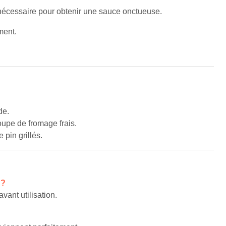
nécessaire pour obtenir une sauce onctueuse.
ment.
de.
oupe de fromage frais.
 pin grillés.
 ?
vant utilisation.