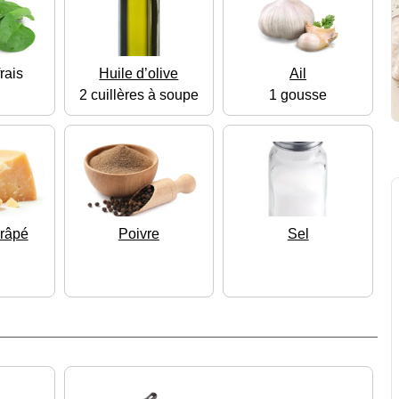
rais
Huile d’olive
Ail
2 cuillères à soupe
1 gousse
râpé
Poivre
Sel