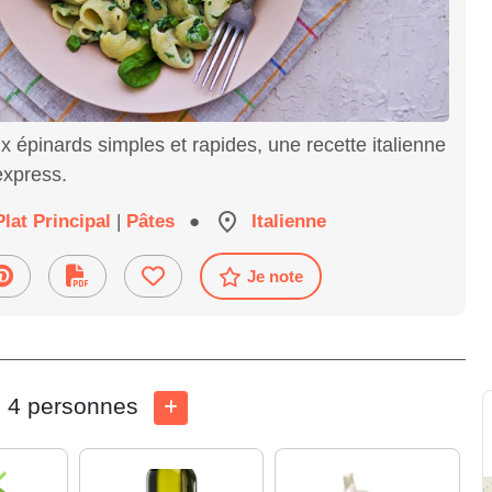
épinards simples et rapides, une recette italienne
express.
Plat Principal
|
Pâtes
●
Italienne
Je note
4 personnes