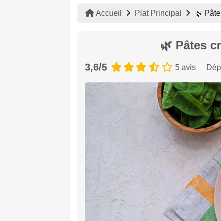
Accueil
Plat Principal
🌿 Pâte
🌿 Pâtes c
3,6/5
5 avis
Dép