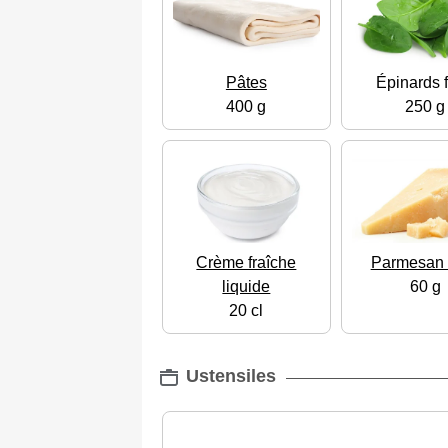
Pâtes
Épinards f
400 g
250 g
Crème fraîche
Parmesan 
liquide
60 g
20 cl
Ustensiles