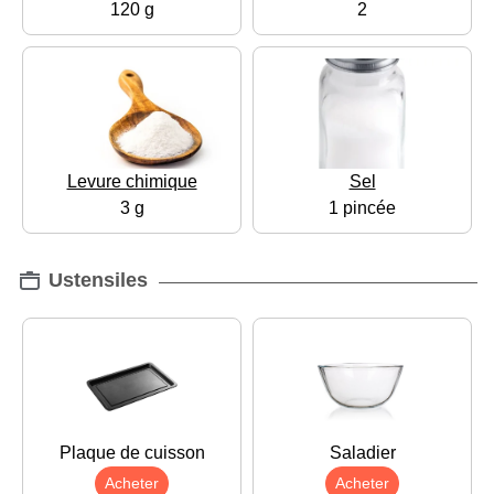
120 g
2
Levure chimique
Sel
3 g
1 pincée
Ustensiles
Plaque de cuisson
Saladier
Acheter
Acheter