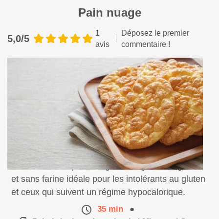
Pain nuage
1
Déposez le premier
5,0/5
avis
commentaire !
Une recette de pain nuage d'une grande légèreté
et sans farine idéale pour les intolérants au gluten
et ceux qui suivent un régime hypocalorique.
35 min
●