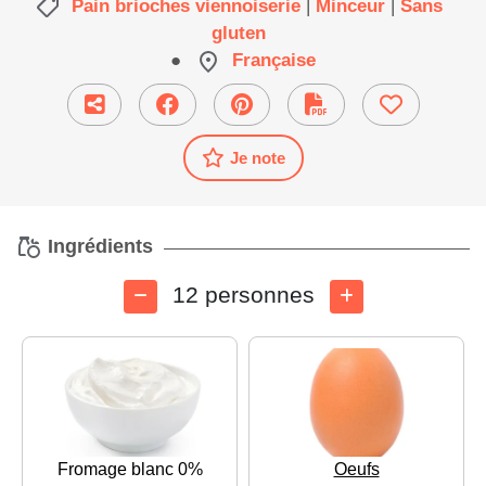
Pain brioches viennoiserie
|
Minceur
|
Sans
gluten
●
Française
Je note
Ingrédients
12 personnes
Fromage blanc 0%
Oeufs