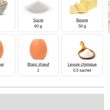
e
Sucre
Beurre
60 g
50 g
ier
Blanc d'oeuf
Levure chimique
1
0,5 sachet