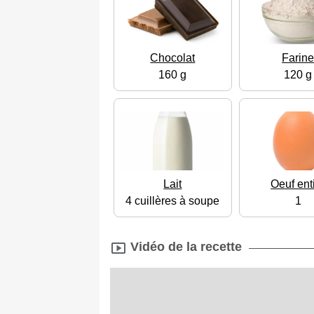
Chocolat
Farin
160 g
120 g
Lait
Oeuf ent
4 cuillères à soupe
1
Vidéo de la recette