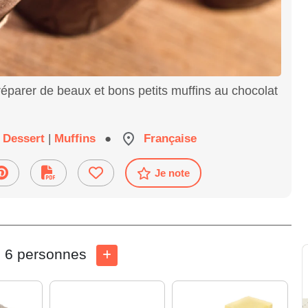
préparer de beaux et bons petits muffins au chocolat
Dessert
|
Muffins
●
Française
Je note
6 personnes