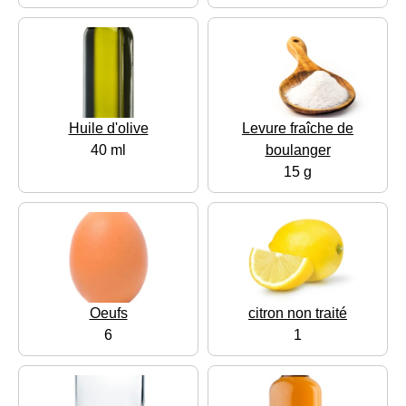
Huile d'olive
Levure fraîche de
40 ml
boulanger
15 g
Oeufs
citron non traité
6
1