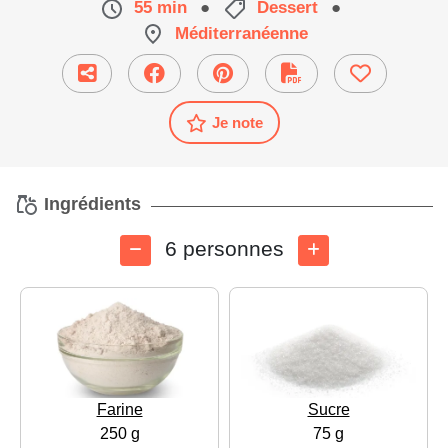
55 min
●
Dessert
●
Méditerranéenne
Je note
Ingrédients
6 personnes
Farine
Sucre
250 g
75 g