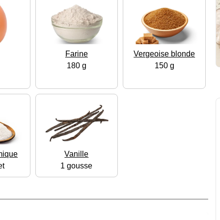
Farine
Vergeoise blonde
180 g
150 g
mique
Vanille
et
1 gousse