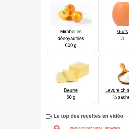
Mirabelles
Œufs
dénoyautées
3
600 g
Beurre
Levure chi
60 g
½ sach
Le top des recettes en vidéo