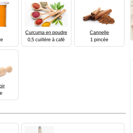
Curcuma en poudre
Cannelle
re
0,5 cuillère à café
1 pincée
oir
e