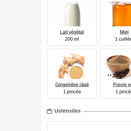
Lait végétal
Miel
200 ml
1 cuillè
Gingembre râpé
Poivre n
1 pincée
1 pincé
Ustensiles