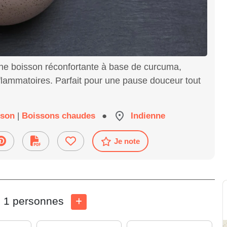
, une boisson réconfortante à base de curcuma,
flammatoires. Parfait pour une pause douceur tout
sson
|
Boissons chaudes
●
Indienne
Je note
1 personnes