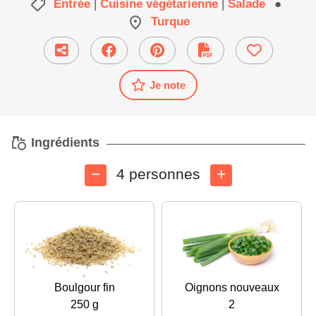
Entrée
|
Cuisine végétarienne
|
Salade
●
Turque
Je note
Ingrédients
4 personnes
Boulgour fin
Oignons nouveaux
250 g
2