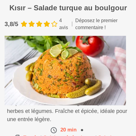
Kısır – Salade turque au boulgour
4
Déposez le premier
3,8/5
avis
commentaire !
Préparez une salade de boulgour turque aux
herbes et légumes. Fraîche et épicée, idéale pour
une entrée légère.
20 min
●