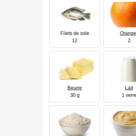
Filets de sole
Orange
12
2
Beurre
Lait
30 g
1 verr