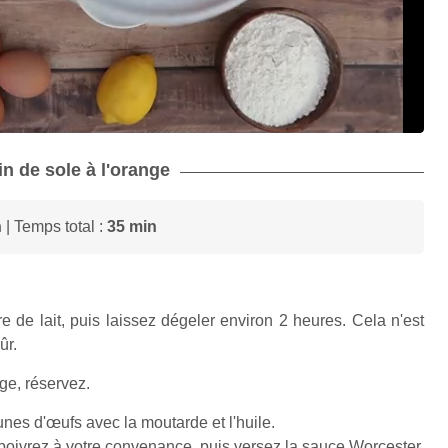
in de sole à l'orange
n
| Temps total :
35 min
re de lait, puis laissez dégeler environ 2 heures. Cela n'est
ûr.
ge, réservez.
nes d'œufs avec la moutarde et l'huile.
 poivrez à votre convenance, puis versez la sauce Worcester.