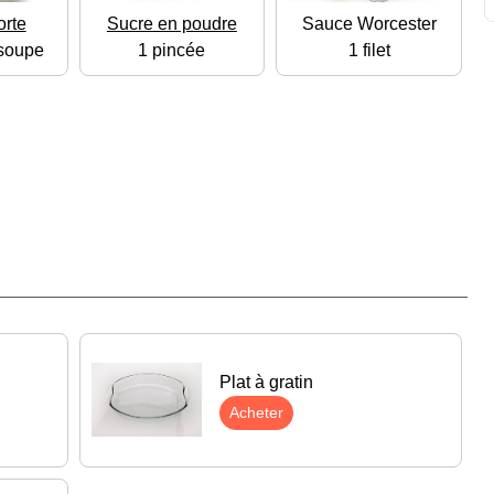
orte
Sucre en poudre
Sauce Worcester
 soupe
1 pincée
1 filet
Plat à gratin
Acheter