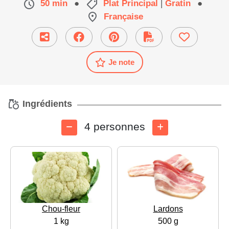
50 min
●
Plat Principal
|
Gratin
●
Française
Je note
Ingrédients
4 personnes
Chou-fleur
Lardons
1 kg
500 g