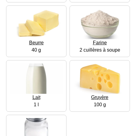
Beurre
Farine
40 g
2 cuillères à soupe
Lait
Gruyère
1 l
100 g