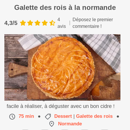
Galette des rois à la normande
4
Déposez le premier
4,3/5
avis
commentaire !
Une recette de galette des rois à la normande
facile à réaliser, à déguster avec un bon cidre !
75 min
●
Dessert
|
Galette des rois
●
Normande