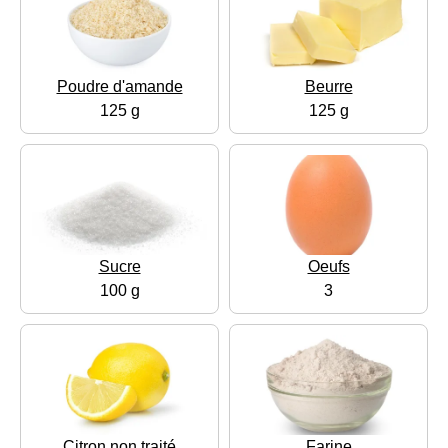
Poudre d'amande
Beurre
125 g
125 g
Sucre
Oeufs
100 g
3
Citron non traité
Farine