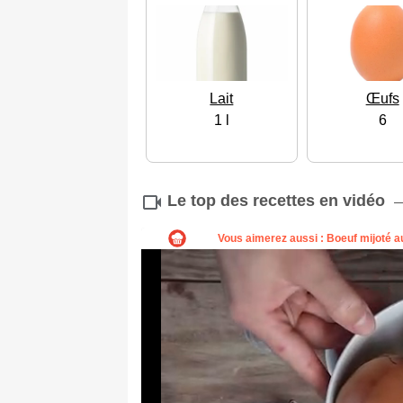
Lait
Œufs
1 l
6
Le top des recettes en vidéo