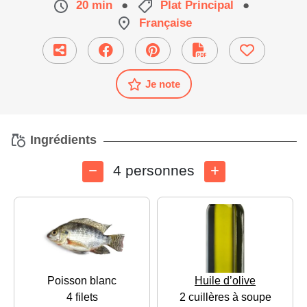
20 min
●
Plat Principal
●
Française
Je note
Ingrédients
4 personnes
Poisson blanc
Huile d’olive
4 filets
2 cuillères à soupe