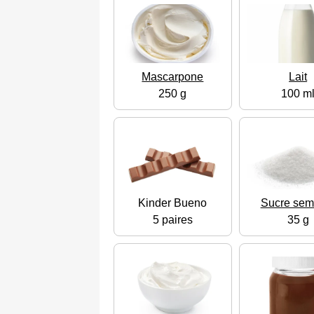
Mascarpone
Lait
250 g
100 m
Kinder Bueno
Sucre sem
5 paires
35 g