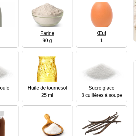
Farine
Œuf
l
90 g
1
oule
Huile de tournesol
Sucre glace
25 ml
3 cuillères à soupe