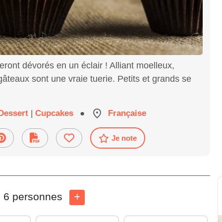
ont dévorés en un éclair ! Alliant moelleux,
 gâteaux sont une vraie tuerie. Petits et grands se
Dessert
|
Cupcakes
●
Française
Je note
6 personnes