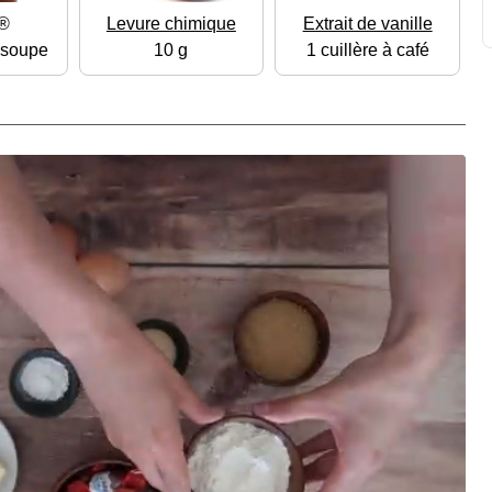
a®
Levure chimique
Extrait de vanille
à soupe
10 g
1 cuillère à café