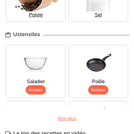
Poivre
Sel
Ustensiles
Saladier
Poêle
Acheter
Acheter
Voir plus
Le top des recettes en vidéo