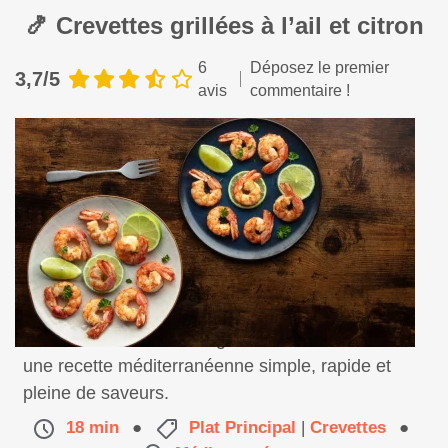
🍤 Crevettes grillées à l’ail et citron
6
Déposez le premier
3,7/5
avis
commentaire !
Savourez des crevettes grillées à l’ail et citron,
une recette méditerranéenne simple, rapide et
pleine de saveurs.
18 min
●
Plat Principal
|
Crevettes
●