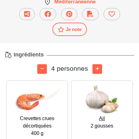
Méditerranéenne
Je note
Ingrédients
4 personnes
Crevettes crues
Ail
décortiquées
2 gousses
400 g