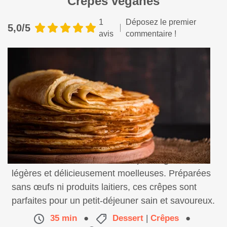
Crêpes véganes
1
Déposez le premier
5,0/5
avis
commentaire !
Découvrez notre recette de crêpes véganes,
légères et délicieusement moelleuses. Préparées
sans œufs ni produits laitiers, ces crêpes sont
parfaites pour un petit-déjeuner sain et savoureux.
35 min
●
Dessert
|
Crêpes
●