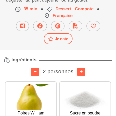
déguster au petit déjeuner ou au goûter.
35 min
●
Dessert
|
Compote
●
Française
Je note
Ingrédients
2 personnes
Poires William
Sucre en poudre