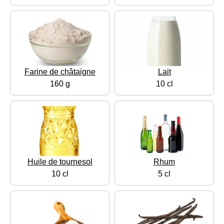
Farine de châtaigne
Lait
160 g
10 cl
Huile de tournesol
Rhum
10 cl
5 cl