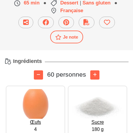
65 min
●
Dessert
|
Sans gluten
●
Française
Je note
Ingrédients
60 personnes
Œufs
Sucre
4
180 g