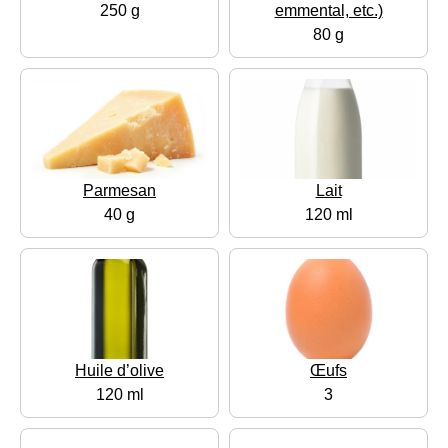
250 g
emmental, etc.)
80 g
Parmesan
Lait
40 g
120 ml
Huile d’olive
Œufs
120 ml
3