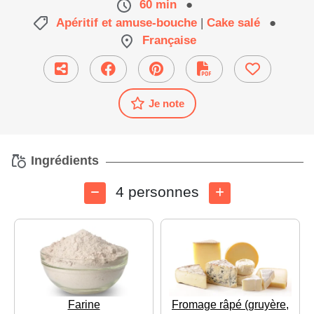
60 min
●
Apéritif et amuse-bouche
|
Cake salé
●
Française
Je note
Ingrédients
4 personnes
Farine
Fromage râpé (gruyère,