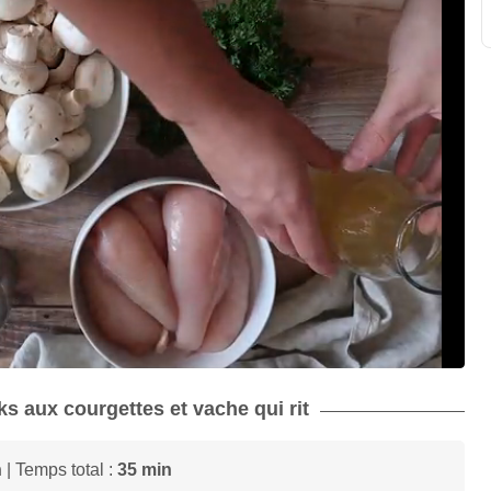
cks aux courgettes et vache qui rit
n
| Temps total :
35 min