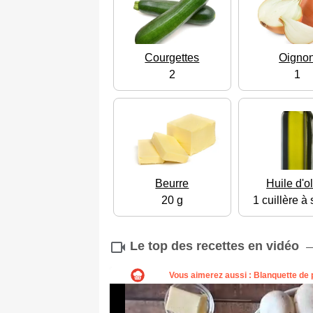
Courgettes
Oigno
2
1
Beurre
Huile d'o
20 g
1 cuillère à
Le top des recettes en vidéo