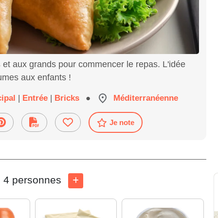
ts et aux grands pour commencer le repas. L'idée
umes aux enfants !
cipal
|
Entrée
|
Bricks
●
Méditerranéenne
Je note
4 personnes