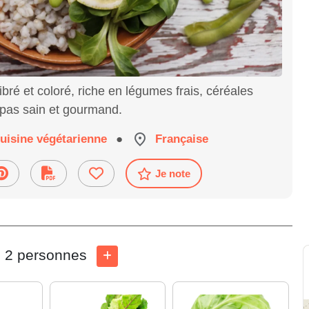
bré et coloré, riche en légumes frais, céréales
epas sain et gourmand.
uisine végétarienne
●
Française
Je note
2 personnes