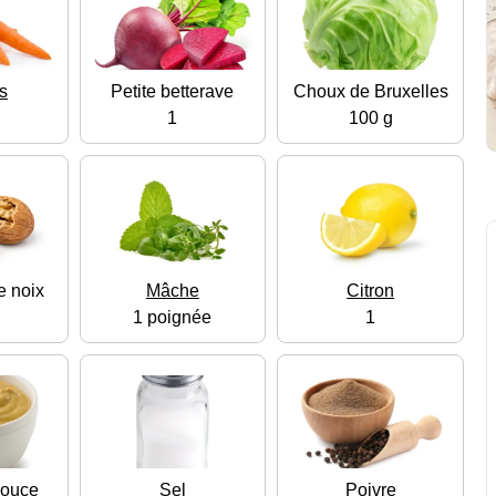
s
Petite betterave
Choux de Bruxelles
1
100 g
e noix
Mâche
Citron
1 poignée
1
douce
Sel
Poivre