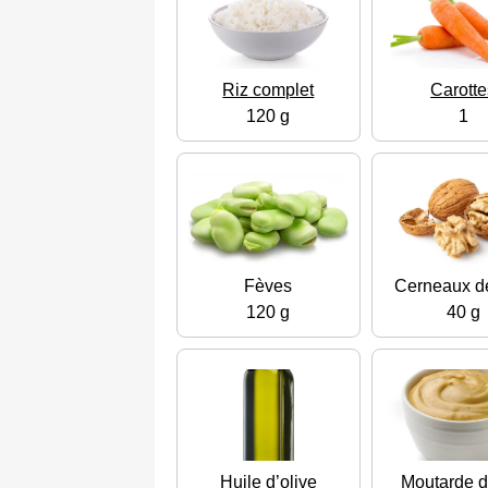
Riz complet
Carotte
120 g
1
Fèves
Cerneaux d
120 g
40 g
Huile d’olive
Moutarde 