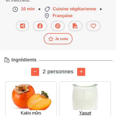
et fraîcheur.
10 min
●
Cuisine végétarienne
●
Française
Je note
Ingrédients
2 personnes
Kakis mûrs
Yaourt