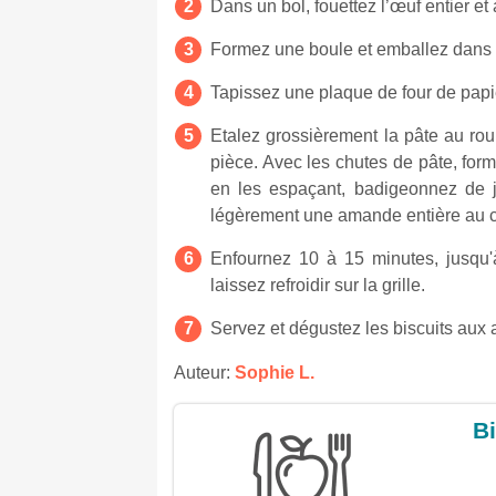
Dans un bol, fouettez l’œuf entier et
Formez une boule et emballez dans d
Tapissez une plaque de four de papie
Etalez grossièrement la pâte au ro
pièce. Avec les chutes de pâte, form
en les espaçant, badigeonnez de j
légèrement une amande entière au ce
Enfournez 10 à 15 minutes, jusqu'à
laissez refroidir sur la grille.
Servez et dégustez les biscuits au
Auteur:
Sophie L.
Bi