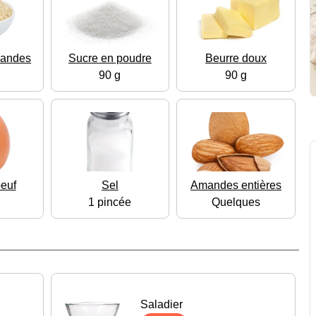
mandes
Sucre en poudre
Beurre doux
90 g
90 g
euf
Sel
Amandes entières
1 pincée
Quelques
Saladier