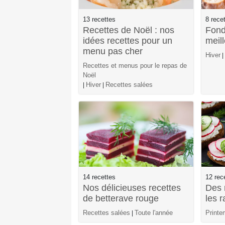
13 recettes
8 rece
Recettes de Noël : nos
Fond
idées recettes pour un
meil
menu pas cher
Hiver
|
Recettes et menus pour le repas de
Noël
Hiver
Recettes salées
|
|
14 recettes
12 rec
Nos délicieuses recettes
Des 
de betterave rouge
les r
Recettes salées
Toute l'année
Printe
|