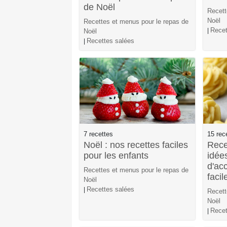
de Noël
Recett
Noël
Recettes et menus pour le repas de
Recet
|
Noël
Recettes salées
|
7 recettes
15 rec
Noël : nos recettes faciles
Rece
pour les enfants
idée
d'ac
Recettes et menus pour le repas de
facil
Noël
Recettes salées
|
Recett
Noël
Recet
|