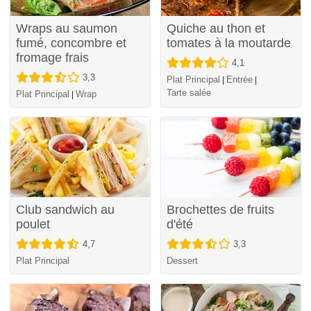
Wraps au saumon
Quiche au thon et
fumé, concombre et
tomates à la moutarde
fromage frais
4,1
3,3
Plat Principal
Entrée
|
|
Tarte salée
Plat Principal
Wrap
|
Club sandwich au
Brochettes de fruits
poulet
d'été
4,7
3,3
Plat Principal
Dessert