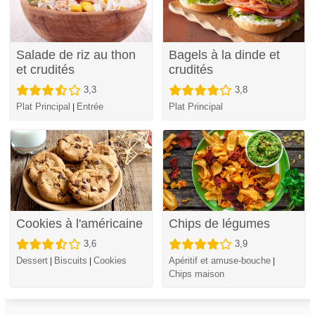
Salade de riz au thon
Bagels à la dinde et
et crudités
crudités
3,3
3,8
Plat Principal
Entrée
Plat Principal
|
Cookies à l'américaine
Chips de légumes
3,6
3,9
Dessert
Biscuits
Cookies
Apéritif et amuse-bouche
|
|
|
Chips maison