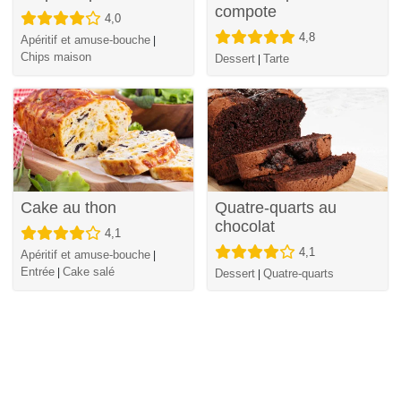
compote
4,0
4,8
Apéritif et amuse-bouche
|
Chips maison
Dessert
Tarte
|
Cake au thon
Quatre-quarts au
chocolat
4,1
4,1
Apéritif et amuse-bouche
|
Entrée
Cake salé
|
Dessert
Quatre-quarts
|