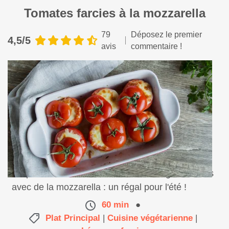
Tomates farcies à la mozzarella
79
Déposez le premier
4,5/5
avis
commentaire !
Préparez de belles tomates farcies végétariennes
avec de la mozzarella : un régal pour l'été !
60 min
●
Plat Principal
|
Cuisine végétarienne
|