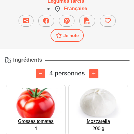
Légumes farcis
●
Française
Je note
Ingrédients
4 personnes
Grosses tomates
Mozzarella
4
200 g