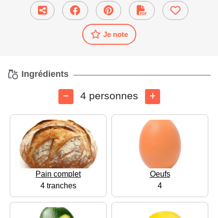
Je note
Ingrédients
4 personnes
Pain complet
Oeufs
4 tranches
4