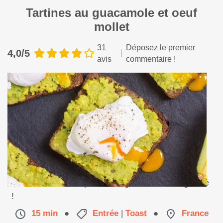
Tartines au guacamole et oeuf
mollet
31
Déposez le premier
4,0/5
avis
commentaire !
Une recette saine pour se régaler tout en légèreté
!
15 min
●
Entrée
|
Toast
●
France