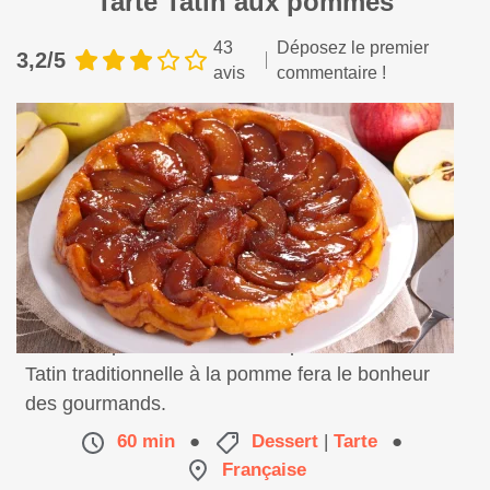
Tarte Tatin aux pommes
43
Déposez le premier
3,2/5
avis
commentaire !
Un classique ! Délicieuse et rapide cette tarte
Tatin traditionnelle à la pomme fera le bonheur
des gourmands.
60 min
●
Dessert
|
Tarte
●
Française