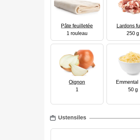
Pâte feuilletée
Lardons f
1 rouleau
250 g
Oignon
Emmental 
1
50 g
Ustensiles