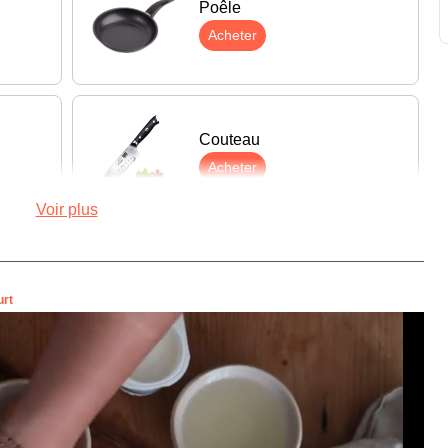
Poêle
Acheter
Couteau
Acheter
Voir plus
Fouet
Acheter