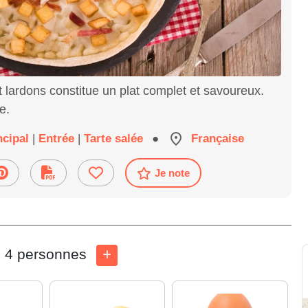
 lardons constitue un plat complet et savoureux.
e.
ncipal
|
Entrée
|
Tarte salée
●
Française
Je note
4 personnes