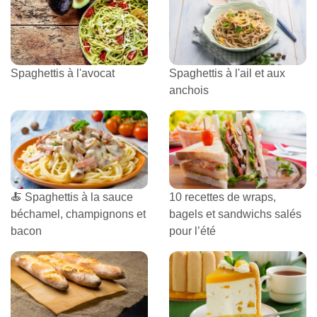
Spaghettis à l'avocat
Spaghettis à l'ail et aux
anchois
🍝 Spaghettis à la sauce
10 recettes de wraps,
béchamel, champignons et
bagels et sandwichs salés
bacon
pour l’été