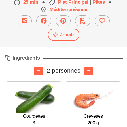
25 min
●
Plat Principal
|
Pâtes
●
Méditerranéenne
Je note
Ingrédients
2 personnes
Courgettes
Crevettes
3
200 g