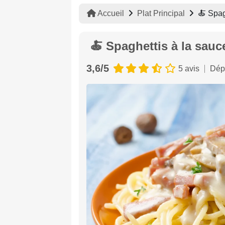
Accueil
Plat Principal
🍝 Spag
🍝 Spaghettis à la sau
3,6/5
5 avis
Dép