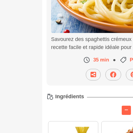
Savourez des spaghettis crémeux 
recette facile et rapide idéale pou
35 min
●
P
Ingrédients