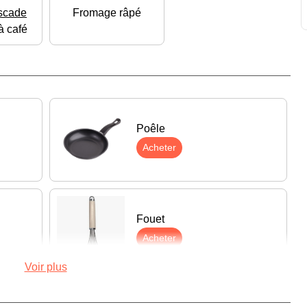
scade
Fromage râpé
 à café
Poêle
Acheter
Fouet
Acheter
Voir plus