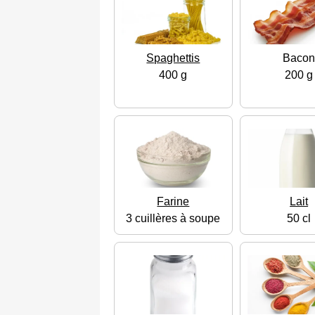
Spaghettis
Baco
400 g
200 g
Farine
Lait
3 cuillères à soupe
50 cl