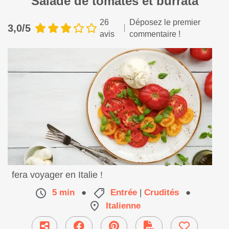
Salade de tomates et burrata
26
Déposez le premier
3,0/5
avis
commentaire !
Une belle salade de crudités et fromage qui vous
fera voyager en Italie !
5 min
●
Entrée
|
Crudités
●
Italienne