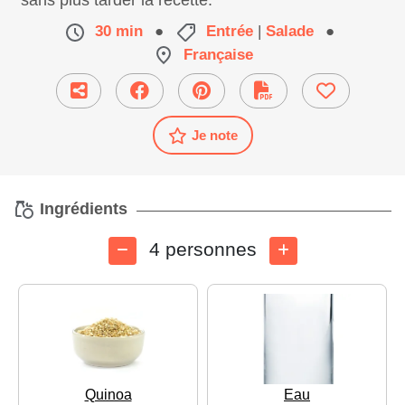
sans plus tarder la recette.
30 min
●
Entrée
|
Salade
●
Française
Je note
Ingrédients
4 personnes
Quinoa
Eau