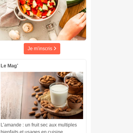
Je m'inscris
Le Mag’
L’amande : un fruit sec aux multiples
bienfaits et usages en cuisine