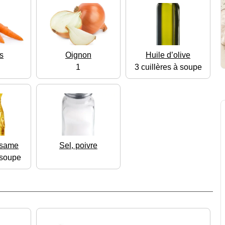
s
Oignon
Huile d’olive
1
3 cuillères à soupe
ésame
Sel, poivre
 soupe