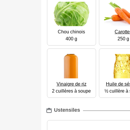
Chou chinois
Carotte
400 g
250 g
Vinaigre de riz
Huile de s
2 cuillères à soupe
½ cuillère à
Ustensiles