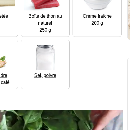
letée
Boîte de thon au
Crème fraîche
naturel
200 g
250 g
udre
Sel, poivre
à café