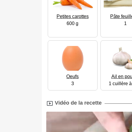
Petites carottes
Pâte feuil
600 g
1
Oeufs
Ail en po
3
1 cuillère 
Vidéo de la recette