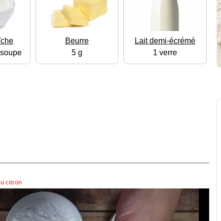
îche
Beurre
Lait demi-écrémé
à soupe
5 g
1 verre