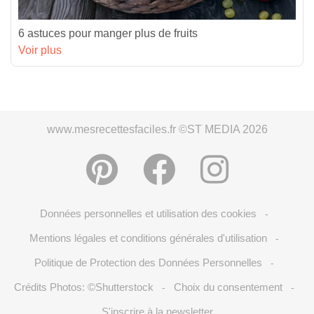
6 astuces pour manger plus de fruits
Voir plus
www.mesrecettesfaciles.fr ©ST MEDIA 2026
Données personnelles et utilisation des cookies
-
Mentions légales et conditions générales d'utilisation
-
Politique de Protection des Données Personnelles
-
Crédits Photos: ©Shutterstock
Choix du consentement
-
-
S'inscrire à la newsletter