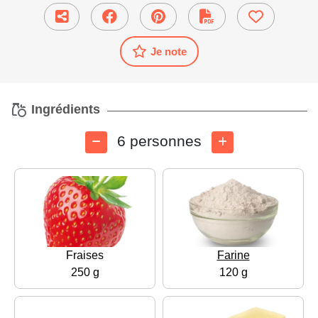
Je note
Ingrédients
6 personnes
Fraises
Farine
250 g
120 g