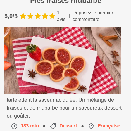
Pies fraises rhubarbe
1
Déposez le premier
5,0/5
avis
commentaire !
Pies fraises rhubarbe, une délicieuse recette de
tartelette à la saveur acidulée. Un mélange de
fraises et de rhubarbe pour un savoureux dessert
ou goûter.
183 min
●
Dessert
●
Française